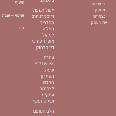
ב-2026
שעות
d
o
o
כדי שאתה
i
o
p
ייעול תפעולי
תתמקד
n
k
e
-
-
שישי – שבת
ודיסקרטיות:
בצמיחה
i
f
המדריך
של העסק
n
סגור
המלא
לניהול
משרד עורכי
דין מרחוק
עוזרת
אישית לפי
שעה:
הפתרון
החכם
לצמיחה
עסקית
ושקט נפשי
הלב הפועם