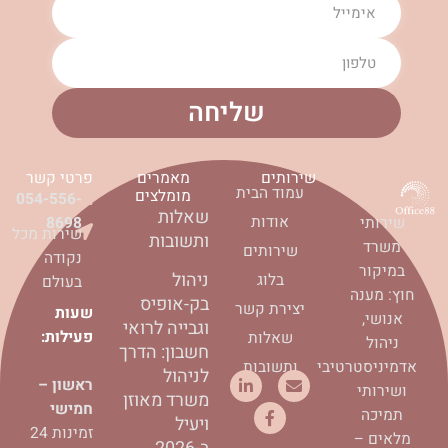
שליחה
שירותים
מאמרים
פרטי קשר
עמוד הבית
מומלצים
054-556-
שאלות
אודות
8698
שירותי
שירות מכל
ותשובות
משרד
שירותים
נקודה
במיקור
ניהול
בלוג
בעולם
חוץ: מענה
בק-אופיס
יצירת קשר
שעות
אנושי,
וגבייה לרואי
פעילות:
שאלות
ניהול
חשבון: הדרך
ותשובות
אדמיניסטרטיבי
לניהול
L
F
E
ראשון –
ושירותי
i
a
n
משרד מאוזן
חמישי
n
c
v
תמיכה
ויעיל
k
e
e
זמינות 24
מלאים –
e
b
l