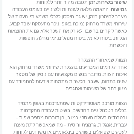
שיפור בשירות:
זמן תגובה מהיר יותר ללקוחות
גמישות
: התאמה מלאה לעונתיות ולשינויים בעומס העבודה
מעבר לחיסכון בזמן, יש גם חיסכון כלכלי משמעותי. העלות של
שירותי משרד מרחוק נמוכה באופן ניכר מהעסקת עובד קבוע,
כאשר לוקחים בחשבון לא רק את השכר אלא גם את ההוצאות
הנלוות: ביטוח לאומי, ביטוח מנהלים, ימי מחלה, חופשות,
והכשרות.
הצוות שמאחורי ההצלחה
אחד הגורמים המכריעים בהצלחת שירותי משרד מרחוק הוא
איכות הצוות. מדובר בנשים מקצועיות עם ניסיון של מספר
שנים בתחום, שעברו הכשרות מתמחות ויודעות להתמודד עם
מגוון רחב של משימות ואתגרים.
הצוות מורכב מאוטודידקטיות שמתעדכנות באופן מתמיד
בכלים הטכנולוגיים החדשים, בשיטות עבודה מתקדמות
ובטרנדים בעולם העסקי. כמו כן, הן דוברות מספר שפות –
עברית, אנגלית, גרמנית ורוסית – מה שמאפשר לתת מענה
לעסקים שפועלים בשווקים בינלאומיים או משרתים לקוחות