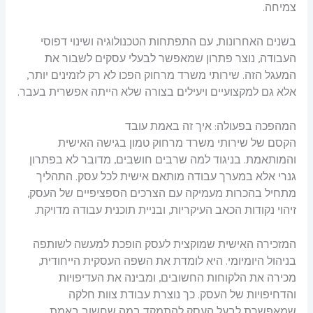
צמיחה.
בשנים האחרונות, עם התפתחות הטכנולוגיה ושינוי דפוסי
העבודה, נוצר פתרון שמאפשר לבעלי עסקים לשבור את
המעגל הזה. שירותי משרד מרחוק הפכו לא רק לזמינים יותר,
אלא גם למקצועיים ויעילים בצורה שלא הייתה אפשרית בעבר.
המהפכה בפעולה: איך זה באמת עובד
הקסם של שירותי משרד מרחוק טמון בגישה האישית
והמותאמת. בניגוד למה שרבים חושבים, מדובר לא בפתרון
גנרי אלא במערך עבודה מותאם אישית לכל עסק. התהליך
מתחיל בהכרות מעמיקה עם הצרכים הספציפיים של העסק,
זיהוי נקודות הכאב העיקריות, ובניית תוכנית עבודה מדויקת.
המזכירה האישית שמוקצית לעסק הופכת למעשה לשותפה
בניהול היומיומי. היא לומדת את השפה העסקית הייחודית,
מכירה את הלקוחות החשובים, ומבינה את העדיפויות
והדחיפויות של העסק. כך נוצרת עבודת צוות חלקה
שמאפשרת לבעל העסק להתמקד במה שחשוב באמת.