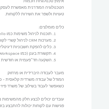
אימוץ טכנולוגיות חכמות
הטכנולוגיה המודרנית מאפשרת לעסקים 
טעויות ולשפר את השירות ללקוחות.
כלים מומלצים:
תוכנות לניהול משימות כמו Trello או Asana – חוסכות מיילים אינסופיים ושיחות טלפון.
מערכות CRM לניהול קשרי לקוחות – מייעלות את המעקב אחרי פניות, הצעות מחיר והתקשרויות.
כלים להפקת חשבוניות דיגיטליו
תקשורת בענן (כמו Google Workspace או Microsoft 365) – מאפשרת לעובדים לשתף מסמכים ולעבוד עליהם יחד, גם מהבית.
השקעה חד־פעמית או חודשית ק
מעבר לעבודה היברידית או מרחוק
המודל של עבודה משרדית קלאסית – כולם
כשאפשר לעבוד בשילוב של משרד פיזי ו
עובדים יכולים לבצע חלק מהמשימות מה
פגישות עם לקוחות יכולות להתבצע בזום