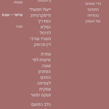
ב-2026
שעות
d
o
o
כדי שאתה
i
o
p
ייעול תפעולי
תתמקד
n
k
e
-
-
שישי – שבת
ודיסקרטיות:
בצמיחה
i
f
המדריך
של העסק
n
סגור
המלא
לניהול
משרד עורכי
דין מרחוק
עוזרת
אישית לפי
שעה:
הפתרון
החכם
לצמיחה
עסקית
ושקט נפשי
הלב הפועם