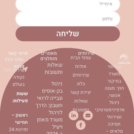
שליחה
שירותים
מאמרים
פרטי קשר
עמוד הבית
מומלצים
054-556-
שאלות
אודות
8698
שירותי
שירות מכל
ותשובות
משרד
שירותים
נקודה
במיקור
ניהול
בלוג
בעולם
חוץ: מענה
בק-אופיס
יצירת קשר
שעות
אנושי,
וגבייה לרואי
פעילות:
שאלות
ניהול
חשבון: הדרך
ותשובות
אדמיניסטרטיבי
לניהול
L
F
E
ראשון –
ושירותי
i
a
n
משרד מאוזן
חמישי
n
c
v
תמיכה
ויעיל
k
e
e
זמינות 24
מלאים –
e
b
l