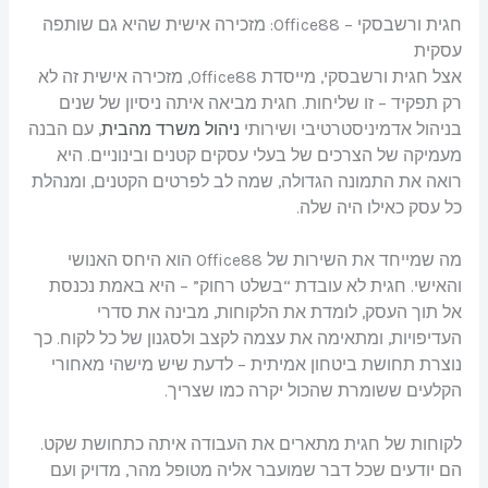
חגית ורשבסקי – Office88: מזכירה אישית שהיא גם שותפה
עסקית
אצל חגית ורשבסקי, מייסדת Office88, מזכירה אישית זה לא
רק תפקיד – זו שליחות. חגית מביאה איתה ניסיון של שנים
בניהול אדמיניסטרטיבי ושירותי
ניהול משרד מהבית
, עם הבנה
מעמיקה של הצרכים של בעלי עסקים קטנים ובינוניים. היא
רואה את התמונה הגדולה, שמה לב לפרטים הקטנים, ומנהלת
כל עסק כאילו היה שלה.
מה שמייחד את השירות של Office88 הוא היחס האנושי
והאישי. חגית לא עובדת “בשלט רחוק” – היא באמת נכנסת
אל תוך העסק, לומדת את הלקוחות, מבינה את סדרי
העדיפויות, ומתאימה את עצמה לקצב ולסגנון של כל לקוח. כך
נוצרת תחושת ביטחון אמיתית – לדעת שיש מישהי מאחורי
הקלעים ששומרת שהכול יקרה כמו שצריך.
לקוחות של חגית מתארים את העבודה איתה כתחושת שקט.
הם יודעים שכל דבר שמועבר אליה מטופל מהר, מדויק ועם